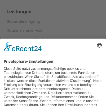
Leistungen
Gebäudereinigung
Hausmeisterservice
Entrümpelung & Entsorgung
Handwerk- und Baudienst­leistungen
Garten- und Außenanlagenpflege
Kontakt
info@nellsonn.de
06108 9759457
0178 8206743