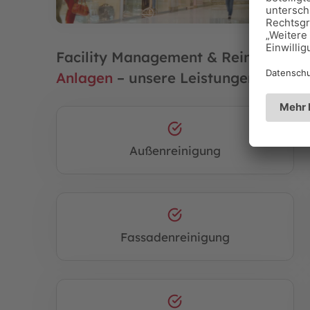
Facility Management & Reinigung f
Anlagen
– unsere Leistungen im Über
Außenreinigung
Fassadenreinigung