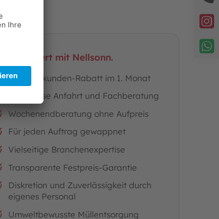
hr Mehrwert mit Nellsonn.
15% Neukunden-Rabatt im 1. Monat
Kostenlose Anfahrt und Fachberatung
Wochenendberatung ohne Aufpreis
Für jeden Auftrag gewappnet
Vielseitige Branchenexpertise
Transparente Festpreis-Garantie
Diskretion und Zuverlässigkeit durch
eigenes Personal
Umweltbewusste Müllentsorgung