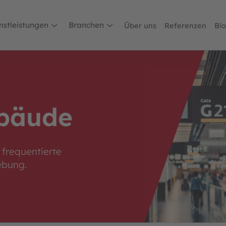
nstleistungen
Branchen
Über uns
Referenzen
Bl
ebäude
 frequentierte
ebung.