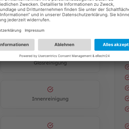
ür
öffentliche Gebäude und
blick:
I
Glasreinigung
Innenreinigung