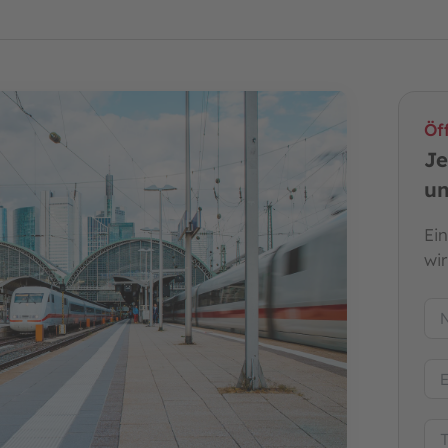
Öf
Je
un
Ei
wi