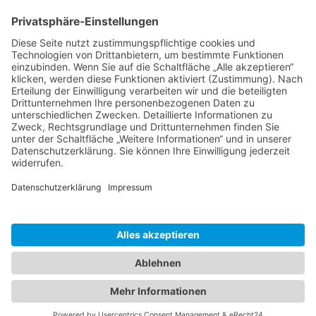
Garten- und Außenanlagenpflege
Kontakt
info@nellsonn.de
06108 9759457
0178 8206743
Notrufnummer
Hanauer Straße 8
DE-63165 Mühlheim am Main
Impressum
Datenschutz
Cookie-Einstellungen