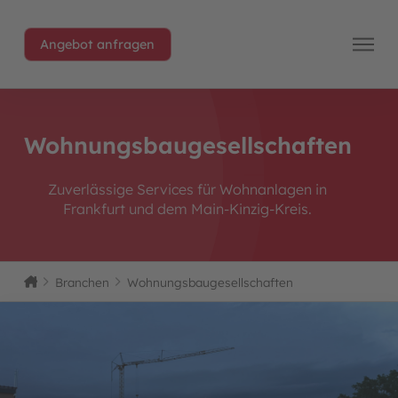
Angebot anfragen
Wohnungsbaugesellschaften
Zuverlässige Services für Wohnanlagen in
Frankfurt und dem Main-Kinzig-Kreis.
Home
Branchen
Wohnungsbaugesellschaften