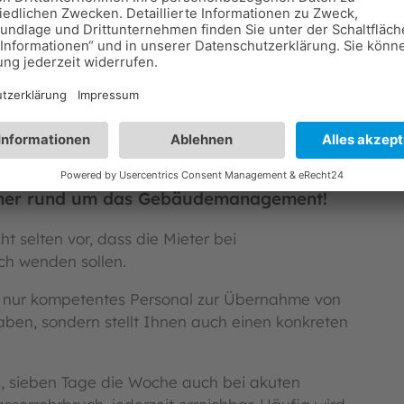
ekt verantwortliches Personal zur Verfügung, das
d nach der Startphase genau weiß, worauf es bei
 hinaus Sorge, dass über das unternehmenseigene
Durchführung aller Maßnahmen regelmäßig
rtner rund um das Gebäudemanagement!
 selten vor, dass die Mieter bei
ich wenden sollen.
ht nur kompetentes Personal zur Übernahme von
ben, sondern stellt Ihnen auch einen konkreten
n, sieben Tage die Woche auch bei akuten