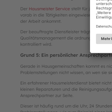
Der
Hausmeister Service
stellt für jedes Obj
vorab in die Tätigkeiten eingewiesen wird un
der Arbeit ankommt.
Der beauftragte Dienstleister trägt darüber
Qualitätsmanagement die ordnungsgemäße 
kontrolliert wird.
Grund 5: Ein persönlicher Ansprechpa
Gerade in Hausgemeinschaften kommt es nicht
Problemstellungen nicht wissen, an wen sie s
Ein erfahrener Hausmeisterdienst bietet nic
kleinen Reparaturen und die Reinigungsaufga
Ansprechpartner zur Seite.
Dieser ist häufig rund um die Uhr, 24 Stunde