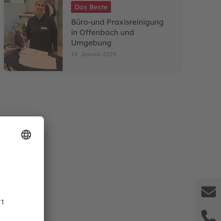
Das Beste
Büro-und Praxisreinigung
in Offenbach und
Umgebung
19. Januar 2025