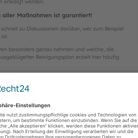
h erledigt werden.
aller Maßnahmen ist garantiert!
chnell zu Diskussionen darüber, wer zum Beispiel
ist.
eiten besonders genau nehmen und welche, die
 ausgeklügelter Reinigungsplan erzielt hier häufig
igungsfirma sowie
Nellsonn Service & Lösung
Putzplan erfasst und zu festgelegten Zeiten
leichermaßen, sowohl über ein sauberes Haus, als
g zu Hause können bequem an den
rden.
geregelt!