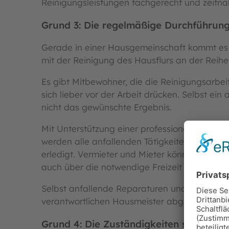
Reinigungsleistungen fachgerecht und zeitna
Grund 3: Die regelmäßige Durchführung 
Gerade in einer Hausgemeinschaft kommt es s
mit der Reinigung des Hausflurs an der Reihe 
Es gibt Mitbewohner, die die Reinigungsarb
sich lieber vor der Arbeit drücken. Selbst ein
nicht das gewünschte Ergebnis.
Mit Unterstützung einer professionellen Rein
werden alle anfallenden Tätigkeiten in einen 
erledigt. Vermieter und Mieter können sich g
auch über die notwendige Freizeit freuen.
Selbst anfallende Reparaturen und Wartun
verantwortlichen Hausmeister abgegeben we
Grund 4: Die Zuständigkeiten sind klar 